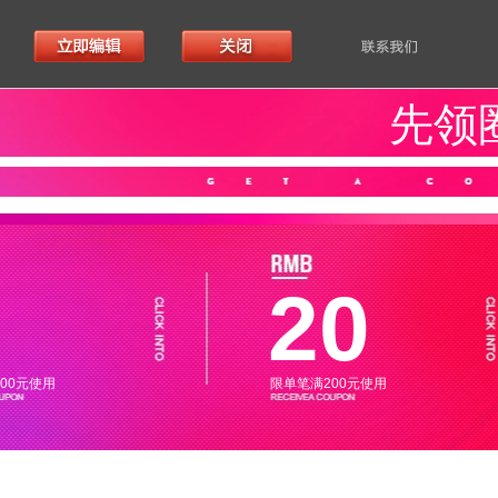
先领
20
00元使用
限单笔满200元使用