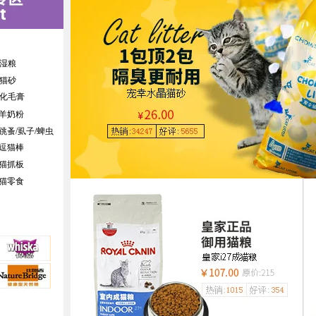
湿粮
猫砂
化毛膏
羊奶粉
跳蚤/虱子/蜱虫
逗猫棒
猫抓板
猫零食