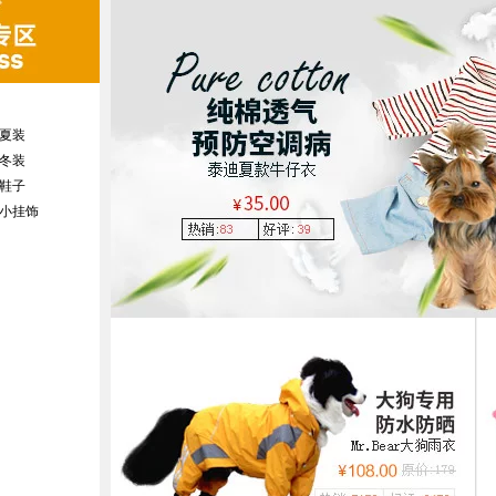
夏装
冬装
鞋子
小挂饰