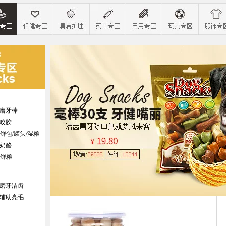
磨牙棒
咬胶
鲜包/罐头/湿粮
奶酪
鲜粮
磨牙洁齿
辅助亮毛