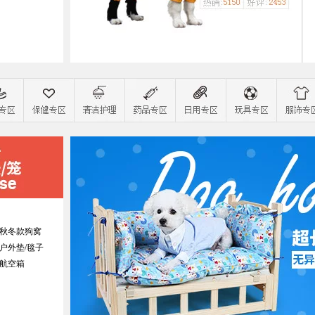
秋冬款狗窝
户外垫/毯子
航空箱