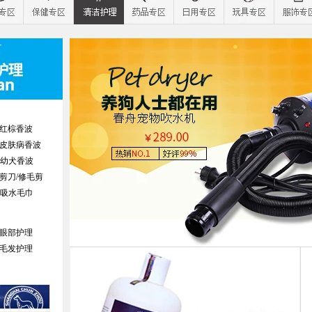
红棕香波
皮肤病香波
幼犬香波
剪刀/修毛剪
吸水毛巾
眼部护理
毛发护理