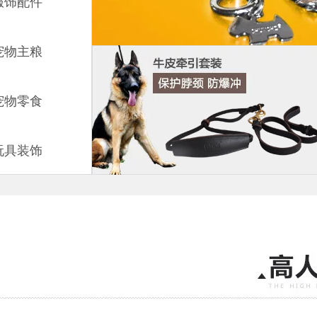
服饰配件
宠物主粮
宠物零食
玩具装饰