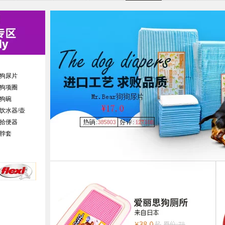
狗尿片
狗项圈
狗碗
饮水器/壶
拾便器
脖套