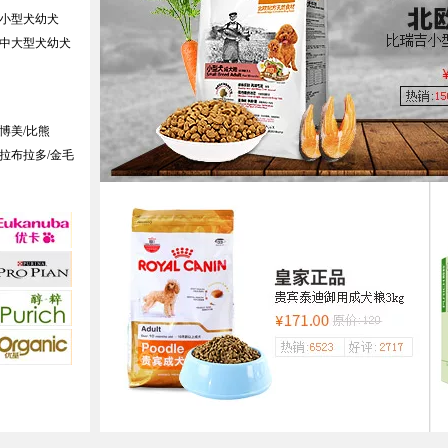
小型犬幼犬
中大型犬幼犬
博美/比熊
拉布拉多/金毛